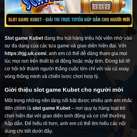
Slot game Kubet
đang thu hút hàng triệu hội viên nhờ vào
sự đa dạng của các tựa game và giao diện hiện đại. Với
https://rjg.uk.com/
, anh em có thể dễ dàng tham gia mọi
lúc mọi nơi trên thiết bị di động hoặc máy tính. Đừng bỏ lỡ
cơ hội trở thành người thắng cuộc lớn chỉ với vài cú xoay
vòng thông minh và chiến lược chơi hợp lý.
Giới thiệu slot game Kubet cho người mới
Một trong những nền tảng nổi bật được nhiều anh em nhắc
đến chính là
slot game Kubet
– nơi quy tụ hàng loạt trò
chơi hiện đại với giao diện sinh động và cơ chế thưởng
hấp dẫn. Để hiểu rõ hơn, anh em có thể tìm hiểu các nội
dung chi tiết dưới đây.