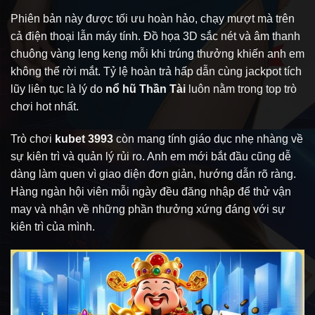
Phiên bản này được tối ưu hoàn hảo, chạy mượt mà trên
cả điện thoại lẫn máy tính. Đồ họa 3D sắc nét và âm thanh
chuông vàng leng keng mỗi khi trúng thưởng khiến anh em
không thể rời mắt. Tỷ lệ hoàn trả hấp dẫn cùng jackpot tích
lũy liên tục là lý do
nổ hũ Thần Tài
luôn nằm trong top trò
chơi hot nhất.
Trò chơi
kubet 3993
còn mang tính giáo dục nhẹ nhàng về
sự kiên trì và quản lý rủi ro. Anh em mới bắt đầu cũng dễ
dàng làm quen vì giao diện đơn giản, hướng dẫn rõ ràng.
Hàng ngàn hội viên mỗi ngày đều đăng nhập để thử vận
may và nhận về những phần thưởng xứng đáng với sự
kiên trì của mình.