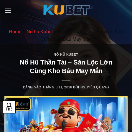
Bỏ
qua
nội
dung
Home
»
Nổ hũ Kubet
»
Nổ Hũ Thần Tài – Săn Lộc Lớn
Cùng Kho Báu May Mắn
NỔ HŨ KUBET
Nổ Hũ Thần Tài – Săn Lộc Lớn
Cùng Kho Báu May Mắn
ĐĂNG VÀO
THÁNG 3 11, 2026
BỞI
NGUYỄN QUANG
11
Th3