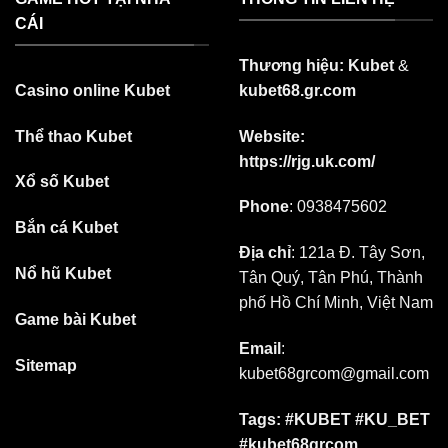
CÁI
Thương hiệu: Kubet
&
Casino online Kubet
kubet68.gr.com
Thể thao Kubet
Website:
https://rjg.uk.com/
Xổ số Kubet
Phone
: 0938475602
Bắn cá Kubet
Địa
chỉ
: 121a Đ. Tây Sơn,
Nổ hũ Kubet
Tân Quý, Tân Phú, Thành
phố Hồ Chí Minh, Việt Nam
Game bài Kubet
Email
:
Sitemap
kubet68grcom@gmail.com
Tags: #KUBET #KU_BET
#kubet68grcom