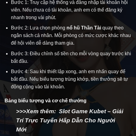
Bước 1: Truy cập hệ thống và đăng nhập tài khoản hội
viên. Nếu chưa có tài khoản, anh em có thể đăng ký
nhanh trong vài phút.
Bước 2: Lựa chọn phòng
nổ hũ Thần Tài
quay theo
ngân sách cá nhân. Mỗi phòng có mức cược khác nhau
để hội viên dễ dàng tham gia.
Bước 3: Điều chỉnh số tiền cho mỗi vòng quay trước khi
bắt đầu.
Bước 4: Sau khi thiết lập xong, anh em nhấn quay để
bắt đầu. Nếu biểu tượng trùng khớp, tiền thưởng sẽ tự
động cộng vào tài khoản.
Bảng biểu tượng và cơ chế thưởng
>>>Xem thêm:
Slot Game Kubet
– Giải
Trí Trực Tuyến Hấp Dẫn Cho Người
Mới