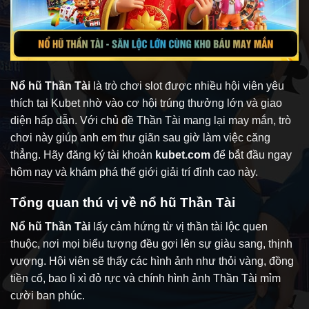
Nổ hũ Thần Tài
là trò chơi slot được nhiều hội viên yêu
thích tại Kubet nhờ vào cơ hội trúng thưởng lớn và giao
diện hấp dẫn. Với chủ đề Thần Tài mang lại may mắn, trò
chơi này giúp anh em thư giãn sau giờ làm việc căng
thẳng. Hãy đăng ký tài khoản
kubet.com
để bắt đầu ngay
hôm nay và khám phá thế giới giải trí đỉnh cao này.
Tổng quan thú vị về nổ hũ Thần Tài
Nổ hũ Thần Tài
lấy cảm hứng từ vị thần tài lộc quen
thuộc, nơi mọi biểu tượng đều gợi lên sự giàu sang, thịnh
vượng. Hội viên sẽ thấy các hình ảnh như thỏi vàng, đồng
tiền cổ, bao lì xì đỏ rực và chính hình ảnh Thần Tài mỉm
cười ban phúc.