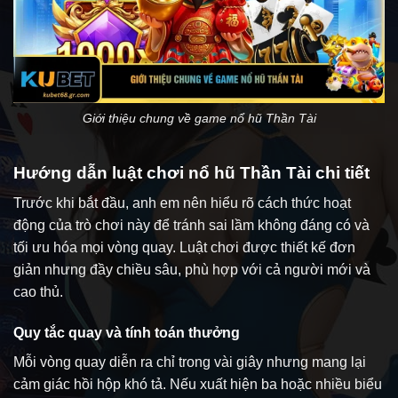
Giới thiệu chung về game nổ hũ Thần Tài
Hướng dẫn luật chơi nổ hũ Thần Tài chi tiết
Trước khi bắt đầu, anh em nên hiểu rõ cách thức hoạt
động của trò chơi này để tránh sai lầm không đáng có và
tối ưu hóa mọi vòng quay. Luật chơi được thiết kế đơn
giản nhưng đầy chiều sâu, phù hợp với cả người mới và
cao thủ.
Quy tắc quay và tính toán thưởng
Mỗi vòng quay diễn ra chỉ trong vài giây nhưng mang lại
cảm giác hồi hộp khó tả. Nếu xuất hiện ba hoặc nhiều biểu