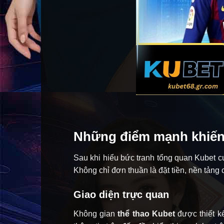
Những điểm mạnh khiến
Sau khi hiểu bức tranh tổng quan Kubet cu
Không chỉ đơn thuần là đặt tiền, nền tảng
Giao diện trực quan
Không gian
thể thao Kubet
được thiết kế