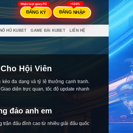
ĐĂNG NHẬP
ĐĂNG KÝ
NỔ HŨ KUBET
GAME BÀI KUBET
LIÊN HỆ
 Cho Hội Viên
 kèo đa dạng và tỷ lệ thưởng cạnh tranh.
t. Giao diện trực quan, tốc độ update nhanh
ông đảo anh em
g trận đấu đỉnh cao từ nhiều giải đấu quốc