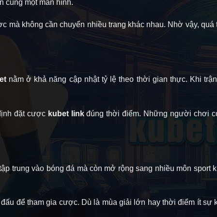
rên cùng một màn hình.
ược mà không cần chuyển nhiều trang khác nhau. Nhờ vậy, quá 
et
nằm ở khả năng cập nhật tỷ lệ theo thời gian thực. Khi trậ
định đặt cược
kubet link
đúng thời điểm. Những người chơi c
tập trung vào bóng đá mà còn mở rộng sang nhiều môn sport kh
 đấu để tham gia cược. Dù là mùa giải lớn hay thời điểm ít sự