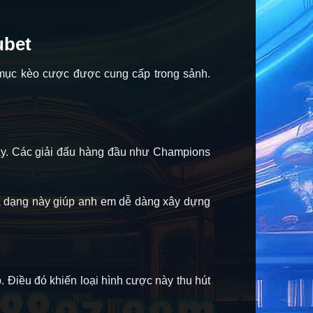
Kubet
 mục kèo cược được cung cấp trong sảnh.
gày. Các giải đấu hàng đầu như Champions
đa dạng này giúp anh em dễ dàng xây dựng
p. Điều đó khiến loại hình cược này thu hút