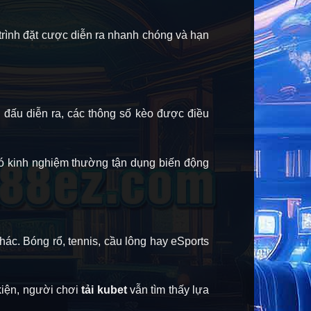
trình đặt cược diễn ra nhanh chóng và hạn
n đấu diễn ra, các thông số kèo được điều
ó kinh nghiệm thường tận dụng biến động
ác. Bóng rổ, tennis, cầu lông hay eSports
 kiện, người chơi
tải kubet
vẫn tìm thấy lựa