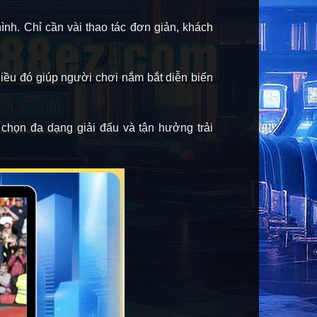
ình. Chỉ cần vài thao tác đơn giản, khách
Điều đó giúp người chơi nắm bắt diễn biến
chọn đa dạng giải đấu và tận hưởng trải