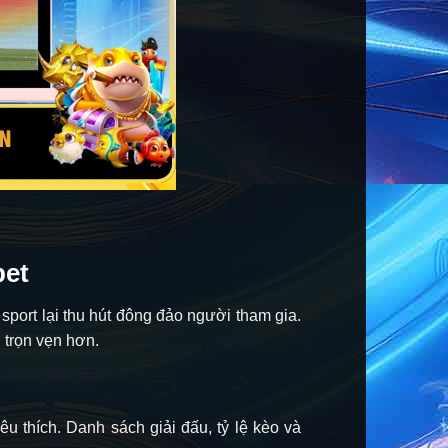
bet
sport lại thu hút đông đảo người tham gia.
 trọn vẹn hơn.
êu thích. Danh sách giải đấu, tỷ lệ kèo và