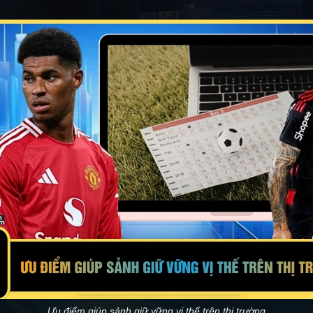
Ưu điểm giúp sảnh giữ vững vị thế trên thị trường