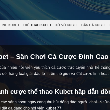
LINE KUBET
THỂ THAO KUBET
XỔ SỐ KUBET
BẮN CÁ KUBET
et – Sân Chơi Cá Cược Đỉnh Cao
của nhiều hội viên yêu thích cá cược trực tuyến nhờ hệ thống
 dõi hàng loạt giải đấu lớn trên thế giới và đặt cược linh hoạ
sảnh cược thể thao Kubet hấp dẫn đ
ến các sảnh sport ngày càng thu hút đông đảo người chơi. Nhữn
i đặt đa dạng cho hội viên
kubet
77
.