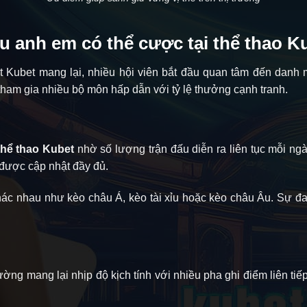
u anh em có thể cược tại thể thao 
 Kubet mang lại, nhiều hội viên bắt đầu quan tâm đến danh
tham gia nhiều bộ môn hấp dẫn với tỷ lệ thưởng cạnh tranh.
thể thao Kubet
nhờ số lượng trận đấu diễn ra liên tục mỗi n
được cập nhật đầy đủ.
 khác nhau như kèo châu Á, kèo tài xỉu hoặc kèo châu Âu. Sự 
ờng mang lại nhịp độ kịch tính với nhiều pha ghi điểm liên tiế