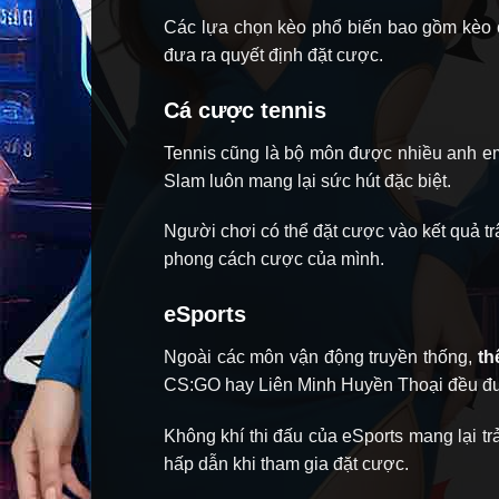
Các lựa chọn kèo phổ biến bao gồm kèo ch
đưa ra quyết định đặt cược.
Cá cược tennis
Tennis cũng là bộ môn được nhiều anh e
Slam luôn mang lại sức hút đặc biệt.
Người chơi có thể đặt cược vào kết quả t
phong cách cược của mình.
eSports
Ngoài các môn vận động truyền thống,
th
CS:GO hay Liên Minh Huyền Thoại đều đượ
Không khí thi đấu của eSports mang lại t
hấp dẫn khi tham gia đặt cược.