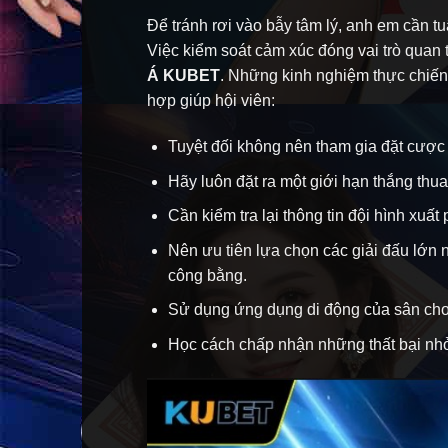
Để tránh rơi vào bẫy tâm lý, anh em cần t
Việc kiểm soát cảm xúc đóng vai trò quan
Á KUBET
. Những kinh nghiệm thực chiến
hợp giúp hội viên:
Tuyệt đối không nên tham gia đặt cược
Hãy luôn đặt ra một giới hạn thắng thua
Cần kiểm tra lại thông tin đội hình xuất
Nên ưu tiên lựa chọn các giải đấu lớ
công bằng.
Sử dụng ứng dụng di động của sân ch
Học cách chấp nhận những thất bại nhỏ 