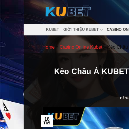
Bỏ
qua
nội
dung
KUBET
GIỚI THIỆU KUBET
CASINO ON
Home
»
Casino Online Kubet
»
Kèo Châu 
Kèo Châu Á KUBET 
ĐĂN
18
Th5