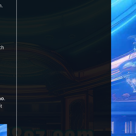
n.
ch
no
.
t