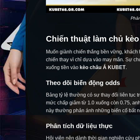
Phân
Chiến thuật làm chủ kè
Muốn giành chiến thắng bền vững, khách 
chiến thay vì chỉ dựa vào may mắn. Sự chu
xuống tiền vào
kèo châu Á KUBET
.
Theo dõi biến động odds
Bảng tỷ lệ thường có sự thay đổi liên tục t
mức chấp giảm từ 1.0 xuống còn 0.75, anh
này thường phản ánh những biến cố bất 
Phân tích dữ liệu thực
Hội viên nên dành thời gian nghiên cứu pho