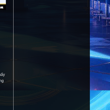
hấy
ộng