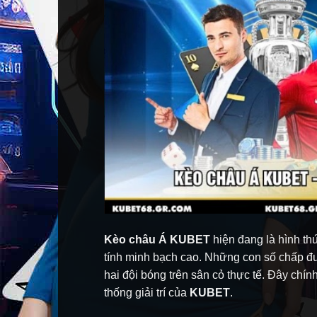
Kèo châu Á KUBET
hiện đang là hình thứ
tính minh bạch cao. Những con số chấp đ
hai đội bóng trên sân cỏ thực tế. Đây chí
thống giải trí của
KUBET
.