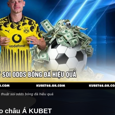
 thuật soi odds bóng đá hiệu quả
èo châu Á KUBET