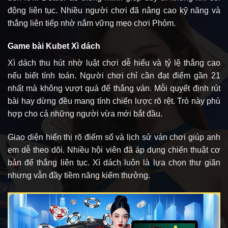
động liên tục. Nhiều người chơi đã nâng cao kỹ năng và
thắng liên tiếp nhờ nắm vững mẹo chơi Phỏm.
Game bài Kubet Xì dách
Xì dách thu hút nhờ luật chơi dễ hiểu và tỷ lệ thắng cao
nếu biết tính toán. Người chơi chỉ cần đạt điểm gần 21
nhất mà không vượt quá để thắng ván. Mỗi quyết định rút
bài hay dừng đều mang tính chiến lược rõ rệt. Trò này phù
hợp cho cả những người vừa mới bắt đầu.
Giao diện hiển thị rõ điểm số và lịch sử ván chơi giúp anh
em dễ theo dõi. Nhiều hội viên đã áp dụng chiến thuật cơ
bản để thắng liên tục. Xì dách luôn là lựa chọn thư giãn
nhưng vẫn đầy tiềm năng kiếm thưởng.