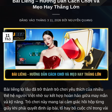
Bài Liêng – Hướng Dẫn Cách Chơi Và
Mẹo Hay Thắng Lớn
ĐĂNG VÀO
THÁNG 3 11, 2026
BỞI
NGUYỄN QUANG
11
Th3
Bài liêng từ lâu đã trở thành trò chơi yêu thích của nhiều
thế hệ người Việt nhờ sự kết hợp hoàn hảo giữa may mắn
và kỹ năng. Trò chơi này mang lại cảm giác hồi hộp từng
giây khi phải quyết định úp bài, tố hay bỏ cuộc chỉ trong vài