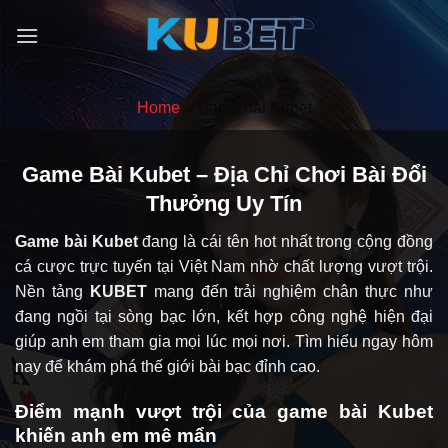
Bỏ
qua
nội
dung
Home
»
Game bài Kubet
Game Bài Kubet – Địa Chỉ Chơi Bài Đổi
Thưởng Uy Tín
Game bài Kubet
đang là cái tên hot nhất trong cộng đồng
cá cược trực tuyến tại Việt Nam nhờ chất lượng vượt trội.
Nền tảng
KUBET
mang đến trải nghiệm chân thực như
đang ngồi tại sòng bạc lớn, kết hợp công nghệ hiện đại
giúp anh em tham gia mọi lúc mọi nơi. Tìm hiểu ngay hôm
nay để khám phá thế giới bài bạc đỉnh cao.
Điểm mạnh vượt trội của game bài Kubet
khiến anh em mê mẩn