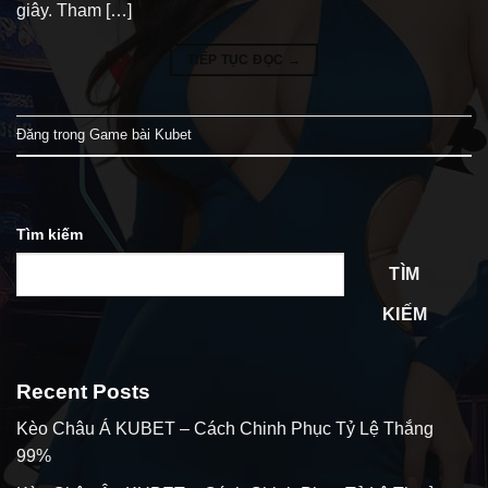
giây. Tham […]
TIẾP TỤC ĐỌC
→
Đăng trong
Game bài Kubet
Tìm kiếm
TÌM
KIẾM
Recent Posts
Kèo Châu Á KUBET – Cách Chinh Phục Tỷ Lệ Thắng
99%