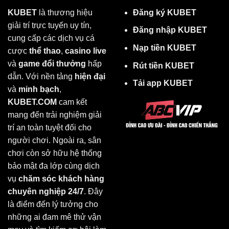
KUBET
là thương hiệu
Đăng ký KUBET
giải trí trực tuyến uy tín,
Đăng nhập KUBET
cung cấp các dịch vụ cá
Nạp tiền KUBET
cược
thể
thao
,
casino
live
và
game đổi thưởng
hấp
Rút tiền KUBET
dẫn. Với nền tảng
hiện đại
Tải app KUBET
và
minh
bạch
,
KUBET.COM
cam kết
mang đến trải nghiệm giải
trí an toàn tuyệt đối cho
người chơi. Ngoài ra, sân
chơi còn sở hữu hệ thống
bảo mật đa lớp cùng dịch
vụ
chăm sóc khách hàng
chuyên nghiệp
24/7
. Đây
là điểm đến lý tưởng cho
những ai đam mê thử vận