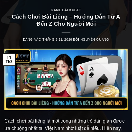
GAME BÀI KUBET
Cách Chơi Bài Liêng – Hướng Dẫn Từ A
Đến Z Cho Người Mới
ĐĂNG VÀO
THÁNG 3 11, 2026
BỞI
NGUYỄN QUANG
11
Th3
Cách chơi bài liêng là một trong những trò dân gian được
ưa chuộng nhất tại Việt Nam nhờ luật dễ hiểu. Hiện nay,