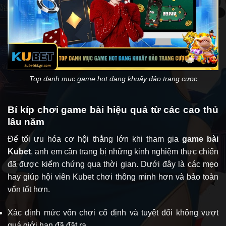
Top danh mục game hot đang khuấy đảo trang cược
Bí kíp chơi game bài hiệu quả từ các cao thủ
lâu năm
Để tối ưu hóa cơ hội thắng lớn khi tham gia
game bài
Kubet
, anh em cần trang bị những kinh nghiệm thực chiến
đã được kiểm chứng qua thời gian. Dưới đây là các mẹo
hay giúp hội viên Kubet chơi thông minh hơn và bảo toàn
vốn tốt hơn.
Xác định mức vốn chơi cố định và tuyệt đối không vượt
quá giới hạn đã đặt ra.