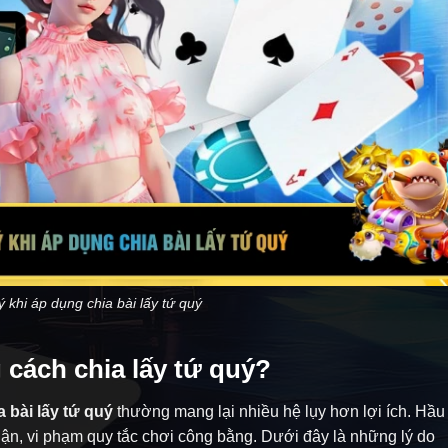
ý khi áp dụng chia bài lấy tứ quý
 cách chia lấy tứ quý?
a bài lấy tứ quý
thường mang lại nhiều hệ lụy hơn lợi ích. Hầu
ận, vi phạm quy tắc chơi công bằng. Dưới đây là những lý do