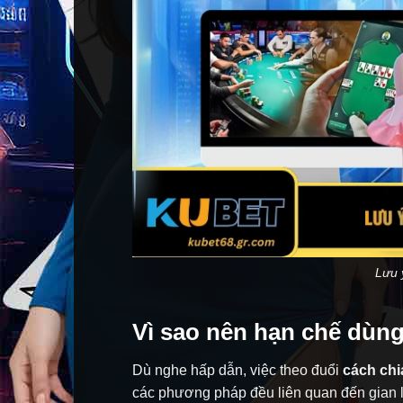
Lưu 
Vì sao nên hạn chế dùng
Dù nghe hấp dẫn, việc theo đuổi
cách chi
các phương pháp đều liên quan đến gian l