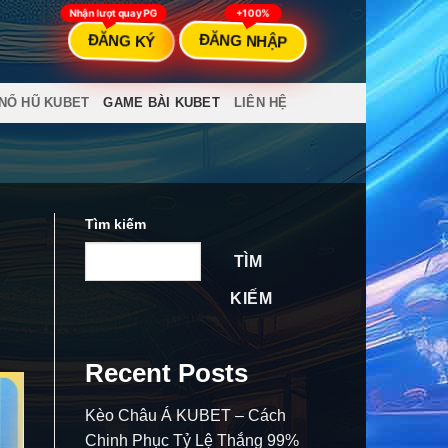
ĐĂNG NHẬP
ĐĂNG KÝ
NỔ HŨ KUBET
GAME BÀI KUBET
LIÊN HỆ
Tìm kiếm
TÌM
KIẾM
Recent Posts
Kèo Châu Á KUBET – Cách
Chinh Phục Tỷ Lệ Thắng 99%