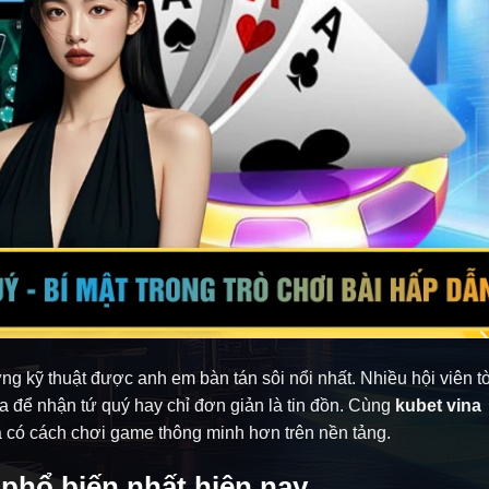
ng kỹ thuật được anh em bàn tán sôi nổi nhất. Nhiều hội viên t
a để nhận tứ quý hay chỉ đơn giản là tin đồn. Cùng
kubet vina
có cách chơi game thông minh hơn trên nền tảng.
 phổ biến nhất hiện nay