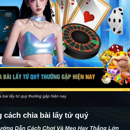
a bài lấy tứ quý thường gặp hiện nay
 cách chia bài lấy tứ quý
ướng Dẫn Cách Chơi Và Mẹo Hay Thắng Lớn