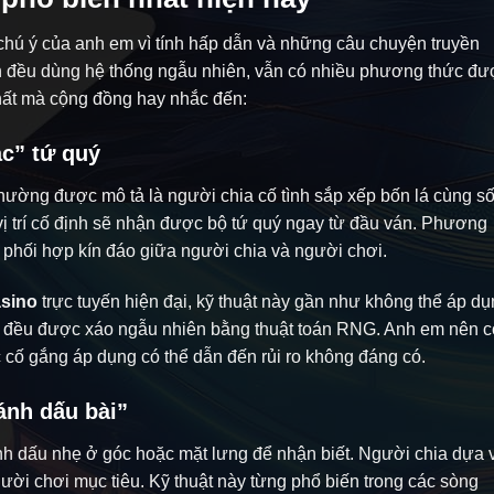
chú ý của anh em vì tính hấp dẫn và những câu chuyện truyền
tín đều dùng hệ thống ngẫu nhiên, vẫn có nhiều phương thức đ
hất mà cộng đồng hay nhắc đến:
ắc” tứ quý
hường được mô tả là người chia cố tình sắp xếp bốn lá cùng s
 vị trí cố định sẽ nhận được bộ tứ quý ngay từ đầu ván. Phương
ự phối hợp kín đáo giữa người chia và người chơi.
asino
trực tuyến hiện đại, kỹ thuật này gần như không thể áp d
á đều được xáo ngẫu nhiên bằng thuật toán RNG. Anh em nên c
c cố gắng áp dụng có thể dẫn đến rủi ro không đáng có.
ánh dấu bài”
nh dấu nhẹ ở góc hoặc mặt lưng để nhận biết. Người chia dựa 
ười chơi mục tiêu. Kỹ thuật này từng phổ biến trong các sòng