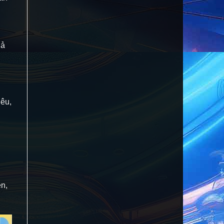
uả
iêu,
ên,