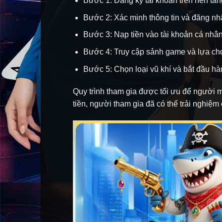
Bước 1: Đăng ký tài khoản trên nền tản
Bước 2: Xác minh thông tin và đăng nhậ
Bước 3: Nạp tiền vào tài khoản cá nhâ
Bước 4: Truy cập sảnh game và lựa c
Bước 5: Chọn loại vũ khí và bắt đầu hà
Quy trình tham gia được tối ưu để người m
tiền, người tham gia đã có thể trải nghiệm 