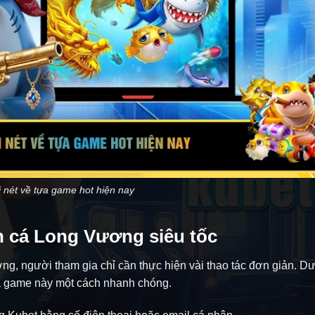
 nét về tựa game hot hiện nay
 cá Long Vương siêu tốc
ng, người tham gia chỉ cần thực hiện vài thao tác đơn giản. D
ựa game này một cách nhanh chóng.