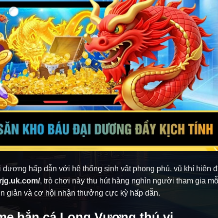
 đại dương hấp dẫn với hệ thống sinh vật phong phú, vũ khí hiện đ
/rjg.uk.com/
, trò chơi này thu hút hàng nghìn người tham gia mỗ
n giản và cơ hội nhận thưởng cực kỳ hấp dẫn.
ame bắn cá Long Vương thú vị