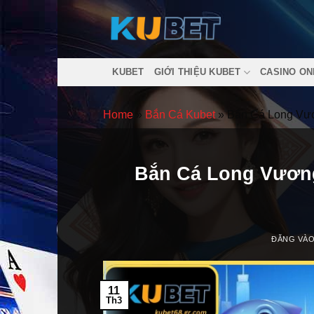
Bỏ
qua
nội
dung
KUBET
GIỚI THIỆU KUBET
CASINO ON
Home
»
Bắn Cá Kubet
»
Bắn Cá Long Vươ
Bắn Cá Long Vươn
ĐĂNG VÀ
11
Th3