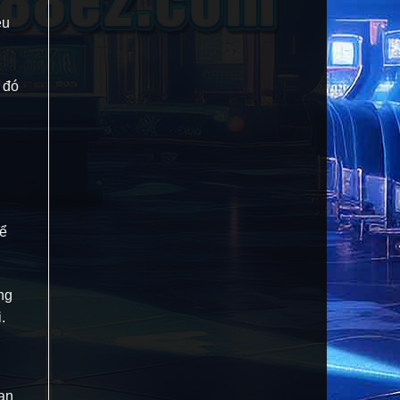
êu
 đó
kể
ng
.
uan