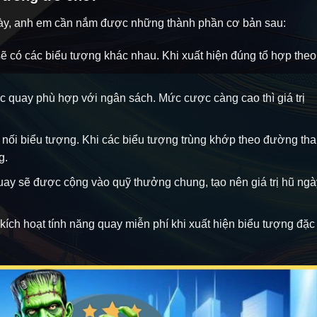
này, anh em cần nắm được những thành phần cơ bản sau:
ẽ có các biểu tượng khác nhau. Khi xuất hiện đúng tổ hợp theo
c quay phù hợp với ngân sách. Mức cược càng cao thì giá trị
 nối biểu tượng. Khi các biểu tượng trùng khớp theo đường th
g.
quay sẽ được cộng vào quỹ thưởng chung, tạo nên giá trị hũ ngà
kích hoạt tính năng quay miễn phí khi xuất hiện biểu tượng đặc