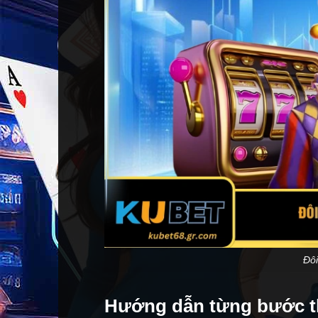
Đôi
Hướng dẫn từng bước th