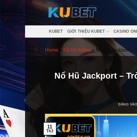
Bỏ
qua
nội
dung
KUBET
GIỚI THIỆU KUBET
CASINO ON
Home
»
Nổ hũ Kubet
»
Nổ Hũ Jackport – 
Nổ Hũ Jackport – Tr
ĐĂNG VÀ
11
Th3