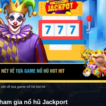
 nét về tựa game nổ hũ hot hit
am gia nổ hũ Jackport