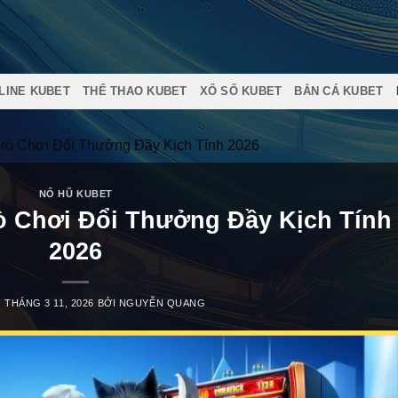
LINE KUBET
THỂ THAO KUBET
XỔ SỐ KUBET
BẮN CÁ KUBET
Trò Chơi Đổi Thưởng Đầy Kịch Tính 2026
NỔ HŨ KUBET
ò Chơi Đổi Thưởng Đầy Kịch Tính
2026
O
THÁNG 3 11, 2026
BỞI
NGUYỄN QUANG