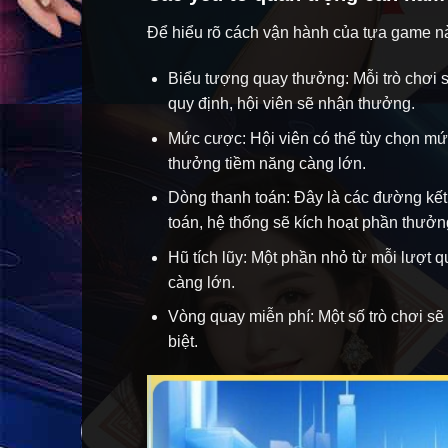
Để hiểu rõ cách vận hành của tựa game 
Biểu tượng quay thưởng: Mỗi trò chơi s
quy định, hội viên sẽ nhận thưởng.
Mức cược: Hội viên có thể tùy chọn mứ
thưởng tiềm năng càng lớn.
Dòng thanh toán: Đây là các đường kết
toán, hệ thống sẽ kích hoạt phần thưởn
Hũ tích lũy: Một phần nhỏ từ mỗi lượt 
càng lớn.
Vòng quay miễn phí: Một số trò chơi sẽ 
biệt.