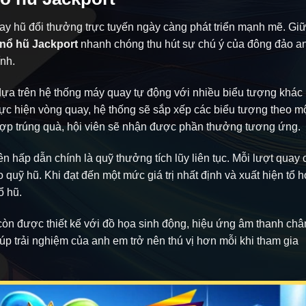
ay hũ đổi thưởng trực tuyến ngày càng phát triển mạnh mẽ. Gi
nổ hũ Jackport
nhanh chóng thu hút sự chú ý của đông đảo a
ính.
 dựa trên hệ thống máy quay tự động với nhiều biểu tượng khác
ực hiện vòng quay, hệ thống sẽ sắp xếp các biểu tượng theo m
 hợp trúng quà, hội viên sẽ nhận được phần thưởng tương ứng.
ên hấp dẫn chính là quỹ thưởng tích lũy liên tục. Mỗi lượt quay 
uỹ hũ. Khi đạt đến một mức giá trị nhất định và xuất hiện tổ 
ổ hũ.
 còn được thiết kế với đồ họa sinh động, hiệu ứng âm thanh châ
úp trải nghiệm của anh em trở nên thú vị hơn mỗi khi tham gia