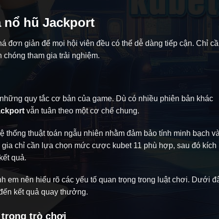
a nổ hũ Jackport
há đơn giản để mọi hội viên đều có thể dễ dàng tiếp cận. Chỉ c
 chóng tham gia trải nghiệm.
 những quy tắc cơ bản của game. Dù có nhiều phiên bản khác
ackport
vẫn tuân theo một cơ chế chung.
 thống thuật toán ngẫu nhiên nhằm đảm bảo tính minh bạch v
m gia chỉ cần lựa chọn mức cược
kubet 11
phù hợp, sau đó kích
kết quả.
nh em nên hiểu rõ các yếu tố quan trọng trong luật chơi. Dưới đ
 đến kết quả quay thưởng.
trong trò chơi